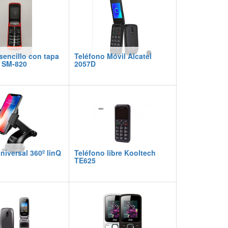
sencillo con tapa
Teléfono Móvil Alcatel
a SM-820
2057D
niversal 360º linQ
Teléfono libre Kooltech
TE625