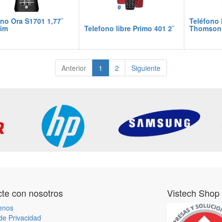
no Ora S1701 1,77¨
Teléfono l
sim
Telefono libre Primo 401 2¨
Thomson
Anterior
1
2
Siguiente
te con nosotros
Vistech Shop
enos
 de Privacidad