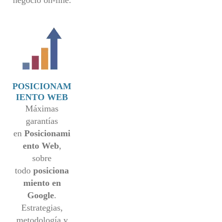
POSICIONAM
IENTO WEB
Máximas
garantías
en
P
osicionami
ento Web
,
sobre
todo
p
osiciona
miento en
Google
.
Estrategias,
metodología y