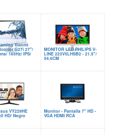
Gaming Xiaomi
nitor G27i 27"/
MONITOR LED PHILIPS V-
1ms/ 165Hz/ IPS/
LINE 223V5LHSB2 - 21.5"/
54.6CM
Asus VY229HE
Monitor - Pantalla 7" HD -
ull HD/ Negro
VGA HDMI RCA