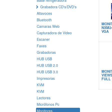
Base refrigeradora
Grabadora CD's/DVD's
Altavoces
Bluetooth
MONIT
Camaras Web
NXM24
VGA
Capturadora de Video
Escaner
Faxes
Grabadoras
HUB USB
HUB USB 2.0
MONIT
HUB USB 3.0
VIEWS
Impresoras
FULL
KVM
KVM
Lectores
Micrófonos Pc
Monitores