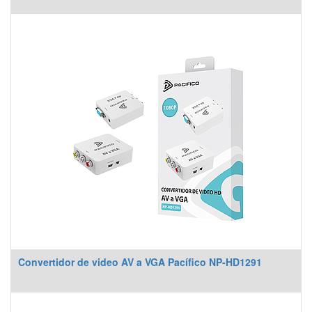
Convertidor de video AV a VGA Pacífico NP-HD1291