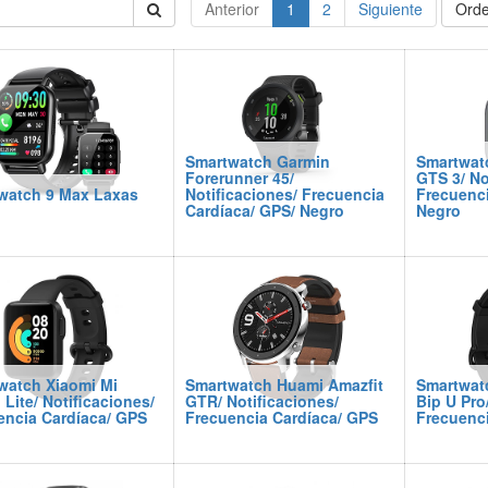
Anterior
1
2
Siguiente
Orde
Smartwatch Garmin
Smartwat
Forerunner 45/
GTS 3/ No
watch 9 Max Laxas
Notificaciones/ Frecuencia
Frecuenci
Cardíaca/ GPS/ Negro
Negro
watch Xiaomi Mi
Smartwatch Huami Amazfit
Smartwat
Lite/ Notificaciones/
GTR/ Notificaciones/
Bip U Pro
encia Cardíaca/ GPS
Frecuencia Cardíaca/ GPS
Frecuenci