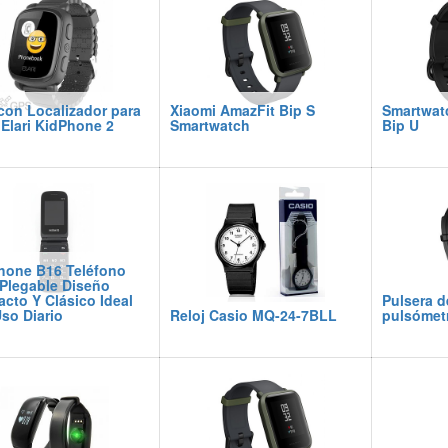
con Localizador para
Xiaomi AmazFit Bip S
Smartwat
 Elari KidPhone 2
Smartwatch
Bip U
Phone B16 Teléfono
 Plegable Diseño
cto Y Clásico Ideal
Pulsera d
so Diario
Reloj Casio MQ-24-7BLL
pulsómet