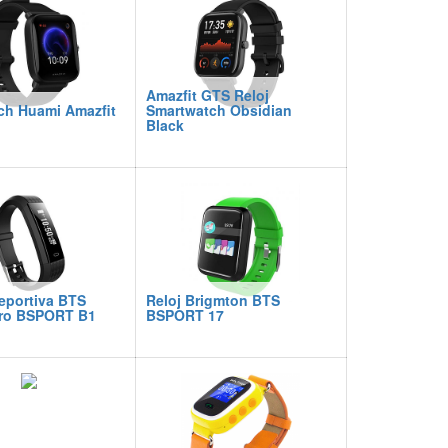
Amazfit GTS Reloj
ch Huami Amazfit
Smartwatch Obsidian
Black
eportiva BTS
Reloj Brigmton BTS
ro BSPORT B1
BSPORT 17