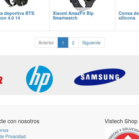
ra deportiva BTS
Xiaomi AmazFit Bip
Correa de
ton 4.0 14
Smartwatch
silicona
Anterior
1
2
Siguiente
te con nosotros
Vistech Shop
enos
 de Privacidad