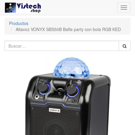
Toggl
navig
Productos
Altavoz VONYX SBS50B Bafle party con bola RGB KED