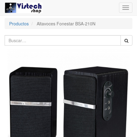
Toggl
navig
Productos
Altavoces Fonestar BSA-210N