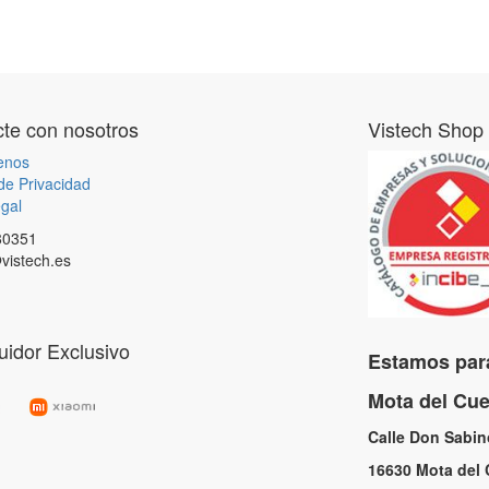
te con nosotros
Vistech Shop
enos
 de Privacidad
gal
80351
vistech.es
buidor Exclusivo
Estamos para
Mota del C
Calle Don Sabi
16630 Mota de