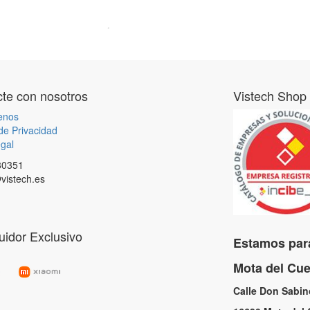
te con nosotros
Vistech Shop
enos
 de Privacidad
gal
80351
vistech.es
buidor Exclusivo
Estamos para
Mota del C
Calle Don Sabi