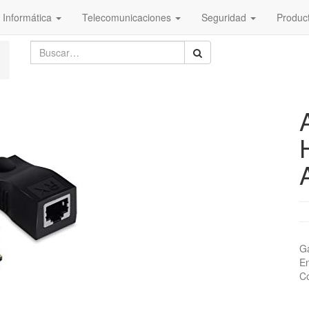
Informática
Telecomunicaciones
Seguridad
Produc
Ga
En
Co