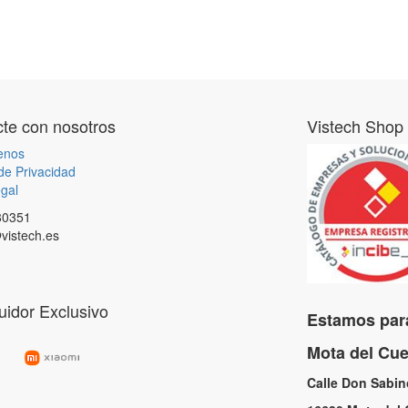
te con nosotros
Vistech Shop
enos
 de Privacidad
gal
80351
vistech.es
buidor Exclusivo
Estamos para
Mota del C
Calle Don Sabi